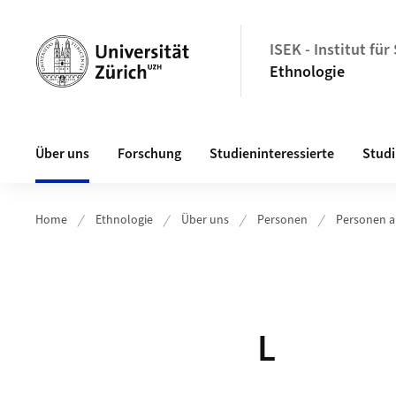
Header
ISEK - Institut fü
Ethnologie
Hauptnavigation
Über uns
Forschung
Studieninteressierte
Stud
Home
Ethnologie
Über uns
Personen
Personen a
L