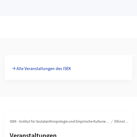
Weiterführende Informationen
Alle Veranstaltungen des ISEK
Bereichsnavigation
ISEK - Institut für Sozialanthropologie und Empirische Kulturwissenschaft
Ethnologie
Unterseiten von
Veranstaltungen