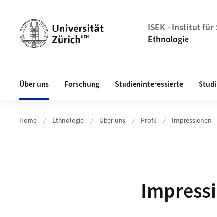
Header
ISEK - Institut fü
Ethnologie
Hauptnavigation
Über uns
Forschung
Studieninteressierte
Stud
Home
Ethnologie
Über uns
Profil
Impressionen
Impress