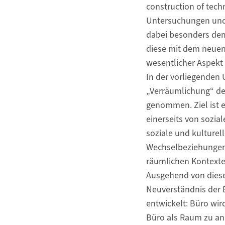
construction of tech
Untersuchungen und s
dabei besonders dem
diese mit dem neuen
wesentlicher Aspekt 
In der vorliegenden
„Verräumlichung“ de
genommen. Ziel ist e
einerseits von sozia
soziale und kulturel
Wechselbeziehungen
räumlichen Kontextes
Ausgehend von diese
Neuverständnis der E
entwickelt: Büro wir
Büro als Raum zu ana