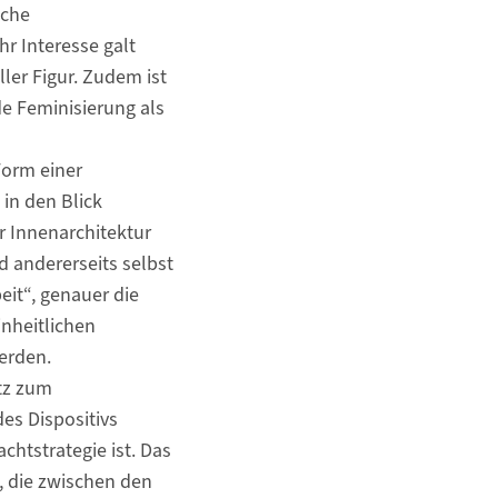
iche
r Interesse galt
er Figur. Zudem ist
e Feminisierung als
Form einer
in den Blick
r Innenarchitektur
d andererseits selbst
eit“, genauer die
nheitlichen
erden.
tz zum
es Dispositivs
chtstrategie ist. Das
, die zwischen den