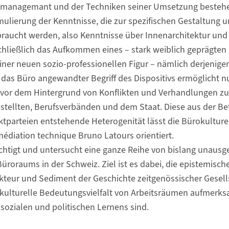
ic managemant und der Techniken seiner Umsetzung besteh
rmulierung der Kenntnisse, die zur spezifischen Gestaltung
aucht werden, also Kenntnisse über Innenarchitektur und 
schließlich das Aufkommen eines – stark weiblich geprägten
ner neuen sozio-professionellen Figur – nämlich derjenige
f das Büro angewandter Begriff des Dispositivs ermöglicht n
 vor dem Hintergrund von Konflikten und Verhandlungen zu
tellten, Berufsverbänden und dem Staat. Diese aus der Bet
ktparteien entstehende Heterogenität lässt die Bürokultur
médiation technique Bruno Latours orientiert.
ichtigt und untersucht eine ganze Reihe von bislang unaus
üroraums in der Schweiz. Ziel ist es dabei, die epistemisc
kteur und Sediment der Geschichte zeitgenössischer Gesells
ie kulturelle Bedeutungsvielfalt von Arbeitsräumen aufmer
 sozialen und politischen Lernens sind.