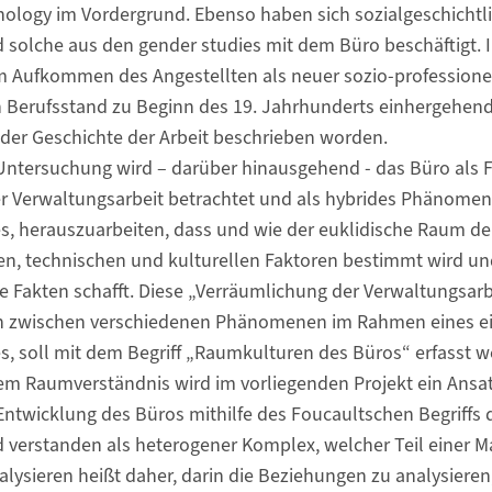
nology im Vordergrund. Ebenso haben sich sozialgeschichtl
olche aus den gender studies mit dem Büro beschäftigt. Ih
 Aufkommen des Angestellten als neuer sozio-professionell
 Berufsstand zu Beginn des 19. Jahrhunderts einhergehend
der Geschichte der Arbeit beschrieben worden.
 Untersuchung wird – darüber hinausgehend - das Büro als 
r Verwaltungsarbeit betrachtet und als hybrides Phänomen 
s, herauszuarbeiten, dass und wie der euklidische Raum de
len, technischen und kulturellen Faktoren bestimmt wird un
le Fakten schafft. Diese „Verräumlichung der Verwaltungsarb
 zwischen verschiedenen Phänomenen im Rahmen eines ei
, soll mit dem Begriff „Raumkulturen des Büros“ erfasst w
m Raumverständnis wird im vorliegenden Projekt ein Ansa
ntwicklung des Büros mithilfe des Foucaultschen Begriffs d
d verstanden als heterogener Komplex, welcher Teil einer Ma
lysieren heißt daher, darin die Beziehungen zu analysieren