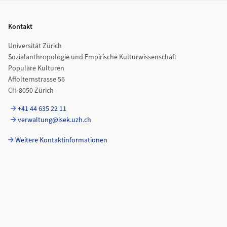
Footer
Kontakt
Universität Zürich
Sozialanthropologie und Empirische Kulturwissenschaft
Populäre Kulturen
Affolternstrasse 56
CH-8050 Zürich
+41 44 635 22 11
verwaltung@isek.uzh.ch
Weitere Kontaktinformationen