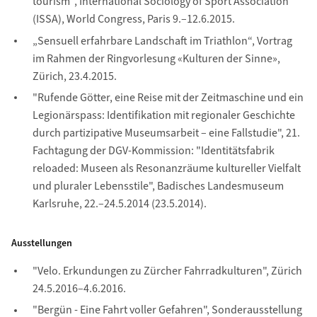
tourism“, International Sociology of Sport Association
(ISSA), World Congress, Paris 9.–12.6.2015.
„Sensuell erfahrbare Landschaft im Triathlon“, Vortrag
im Rahmen der Ringvorlesung «Kulturen der Sinne»,
Zürich, 23.4.2015.
"Rufende Götter, eine Reise mit der Zeitmaschine und ein
Legionärspass: Identifikation mit regionaler Geschichte
durch partizipative Museumsarbeit – eine Fallstudie", 21.
Fachtagung der DGV-Kommission: "Identitätsfabrik
reloaded: Museen als Resonanzräume kultureller Vielfalt
und pluraler Lebensstile", Badisches Landesmuseum
Karlsruhe, 22.–24.5.2014 (23.5.2014).
Ausstellungen
"Velo. Erkundungen zu Zürcher Fahrradkulturen", Zürich
24.5.2016–4.6.2016.
"Bergün - Eine Fahrt voller Gefahren", Sonderausstellung