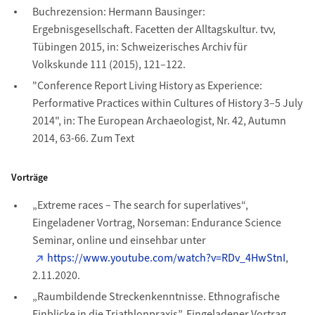
Buchrezension: Hermann Bausinger:
Ergebnisgesellschaft. Facetten der Alltagskultur. tvv,
Tübingen 2015, in: Schweizerisches Archiv für
Volkskunde 111 (2015), 121–122.
"Conference Report Living History as Experience:
Performative Practices within Cultures of History 3–5 July
2014", in: The European Archaeologist, Nr. 42, Autumn
2014, 63-66. Zum Text
Vorträge
„Extreme races – The search for superlatives“,
Eingeladener Vortrag, Norseman: Endurance Science
Seminar, online und einsehbar unter
https://www.youtube.com/watch?v=RDv_4HwStnI
,
2.11.2020.
„Raumbildende Streckenkenntnisse. Ethnografische
Einblicke in die Triathlonpraxis”, Eingeladener Vortrag,