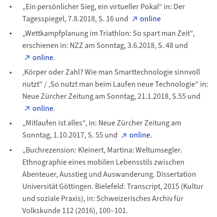
„Ein persönlicher Sieg, ein virtueller Pokal“ in: Der
Tagesspiegel, 7.8.2018, S. 16 und
online
„Wettkampfplanung im Triathlon: So spart man Zeit“,
erschienen in: NZZ am Sonntag, 3.6.2018, S. 48 und
online
.
Körper oder Zahl? Wie man Smarttechnologie sinnvoll
„
nutzt“ /
So nutzt man beim Laufen neue Technologie“ in:
„
Neue Zürcher Zeitung am Sonntag, 21.1.2018, S.55 und
online
.
„Mitlaufen ist alles“, in: Neue Zürcher Zeitung am
Sonntag, 1.10.2017, S. 55 und
online
.
„Buchrezension: Kleinert, Martina: Weltumsegler.
Ethnographie eines mobilen Lebensstils zwischen
Abenteuer, Ausstieg und Auswanderung. Dissertation
Universität Göttingen. Bielefeld: Transcript, 2015 (Kultur
und soziale Praxis), in: Schweizerisches Archiv für
Volkskunde 112 (2016), 100–101.