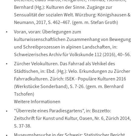
Bernhard (Hg.): Kulturen der Sinne. Zugänge zur
Sensualität der sozialen Welt. Würzburg: Königshausen &
Neumann, 2017, S. 462–467. (gem. m. Stefan Groth)
Voran, voran: Überlegungen zum
kulturwissenschaftlichen Zusammenhang von Bewegung
und Schreibprozessen in alpinen Landschaften, in:
Schweizerisches Archiv für Volkskunde 112 (2016), 40–56.
Zürcher Velokulturen. Das Fahrrad als Vehikel des
Städtischen, in: Ebd. (Hg.): Velo. Erkundungen zu Zürcher
Fahrradkulturen. Zürich: ISEK - Populäre Kulturen 2016
(Werkstücke Sonderband), S. 7-26. (gem. m. Bernhard
Tschofen)
Weitere Informationen
"Überreste eines Paradiesgartens", in: Bozzetto:
Zeitschrift für Kunst und Kultur, Oasen, Nr. 6, Zürich 2014,
S. 37-38.
Museumsbesuche in der Schweiz: Statistischer Bericht