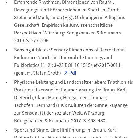
Erfahrende Rhythmen. Dimensionen von Raum-,
Bewegungs- und Körpererleben im Sport, in: Groth,
Stefan und Mülli, Linda (Hg.): Ordnungen in Alltag und
Gesellschaft. Empirisch kulturwissenschaftliche
Perspektiven. Würzburg: Königshausen & Neumann,
2019, S. 277–296.
Sensing Athletes: Sensory Dimensions of Recreational
Endurance Sports, in: Journal of Ethnology and
Folkloristics 11 (2): 3–23 DOI: 10.1515/jef-2017-0011.
(gem. m. Stefan Groth)
Pdf
Physische Leistung und Landschaftserleben: Triathlon als
Praxis multisensueller Raumerfahrung, in: Braun, Karl;
Dieterich, Claus-Marco; Hengartner, Thomas;
Tschofen, Bernhard (Hg.): Kulturen der Sinne. Zugänge
zur Sensualität der sozialen Welt. Würzburg:
Königshausen & Neumann, 2017, S. 468–480.
Sport und Sinne. Eine Hinführung, in: Braun, Karl;
Dieterich, Claus-Marco; Hengartner, Thomas; Tschofen,