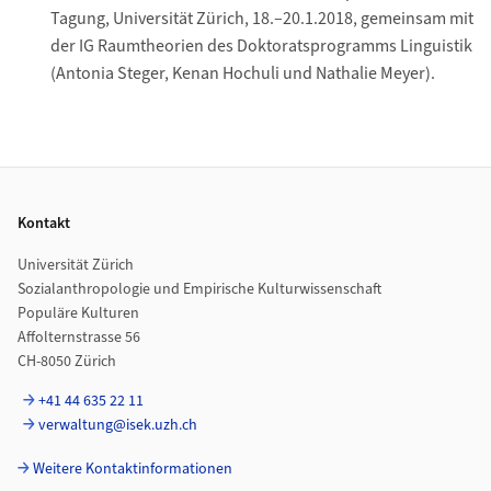
Tagung, Universität Zürich, 18.–20.1.2018, gemeinsam mit
der IG Raumtheorien des Doktoratsprogramms Linguistik
(Antonia Steger, Kenan Hochuli und Nathalie Meyer).
Footer
Kontakt
Universität Zürich
Sozialanthropologie und Empirische Kulturwissenschaft
Populäre Kulturen
Affolternstrasse 56
CH-8050 Zürich
+41 44 635 22 11
verwaltung@isek.uzh.ch
Weitere Kontaktinformationen