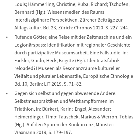
Louis; Hämmerling, Christine; Kuba, Richard; Tschofen,
Bernhard (Hg.): Wissensmedien des Raums.
Interdisziplinäre Perspektiven. Zürcher Beiträge zur
Alltagskultur. Bd. 23, Zürich: Chronos 2020, S. 227–244.
Rufende Götter, eine Reise mit der Zeitmaschine und ein
Legionärspass: Identifikation mit regionaler Geschichte
durch partizipative Museumsarbeit. Eine Fallstudie, in:
Fackler, Guido; Heck, Brigitte (Hg.): Identitätsfabrik
reloaded?! Museen als Resonanzräume kultureller
Vielfalt und pluraler Lebensstile, Europäische Ethnologie
Bd. 10, Berlin: LIT 2019, S. 71–82.
Gegen sich selbst und gegen abwesende Andere.
Selbstmesspraktiken und Wettkampfformen im
Triathlon, in: Bürkert, Karin; Engel, Alexander;
Heimerdinger, Timo; Tauschek, Markus & Werron, Tobias
(Hg.): Auf den Spuren der Konkurrenz, Münster:
Waxmann 2019, S. 179–197.