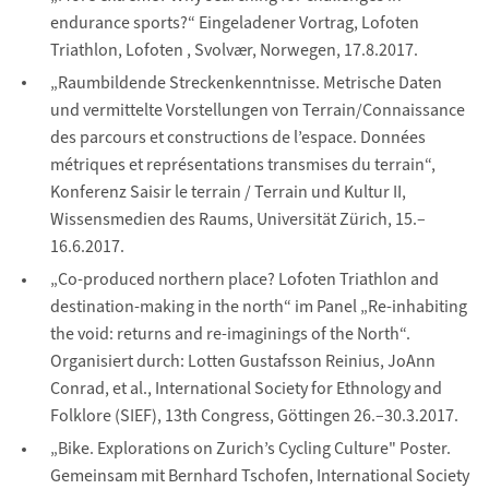
endurance sports?“ Eingeladener Vortrag, Lofoten
Triathlon, Lofoten , Svolvær, Norwegen, 17.8.2017.
„Raumbildende Streckenkenntnisse. Metrische Daten
und vermittelte Vorstellungen von Terrain/Connaissance
des parcours et constructions de l’espace. Données
métriques et représentations transmises du terrain“,
Konferenz Saisir le terrain / Terrain und Kultur II,
Wissensmedien des Raums, Universität Zürich, 15.–
16.6.2017.
„Co-produced northern place? Lofoten Triathlon and
destination-making in the north“ im Panel „Re-inhabiting
the void: returns and re-imaginings of the North“.
Organisiert durch: Lotten Gustafsson Reinius, JoAnn
Conrad, et al., International Society for Ethnology and
Folklore (SIEF), 13th Congress, Göttingen 26.–30.3.2017.
„Bike. Explorations on Zurich’s Cycling Culture" Poster.
Gemeinsam mit Bernhard Tschofen, International Society