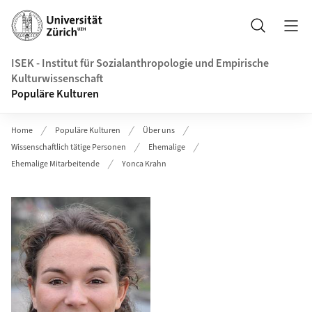
Header
Suche
ISEK - Institut für Sozialanthropologie und Empirische
Kulturwissenschaft
Populäre Kulturen
Home
Populäre Kulturen
Über uns
Wissenschaftlich tätige Personen
Ehemalige
Ehemalige Mitarbeitende
Yonca Krahn