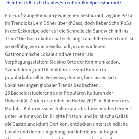
https://dlf.uzh.ch/sites/streetfoodkneiperestaurant/
Ein Fünf-Gang-Menü im gediegenen Restaurant, vegane Pizza
im Trendlokal, ein Döner über d’Gass, doch lieber SchniPoSa
in der Eckkneipe oder auf die Schnelle ein Sandwich mit ins
Tram? Die Gastrokultur hat sich längst ausdifferenziert und ist
so vielfältig wie die Gesellschaft, in der wir leben.
Gastronomische Lokale sind weit mehr als
Verpflegungsstätten: Sie sind Orte der Kommunikation,
Szenebildung und Distinktion, sie sind Knoten in
populärkulturellen Verweissystemen; hier lassen sich
Lokalisierungen globaler Trends beobachten.
15 Bachelorstudierende der Populären Kulturen der
Universität Zürich erkunden im Herbst 2019 im Rahmen des
Moduls „Kulturwissenschaft explorativ: forschendes Lernen“
unter Leitung von Dr. Brigitte Frizzoni und Dr. Mischa Gallati
die Gastrolandschaft Oerlikon, entdecken unterschiedliche
Lokale und deren Umgebung und Interieurs, befragen