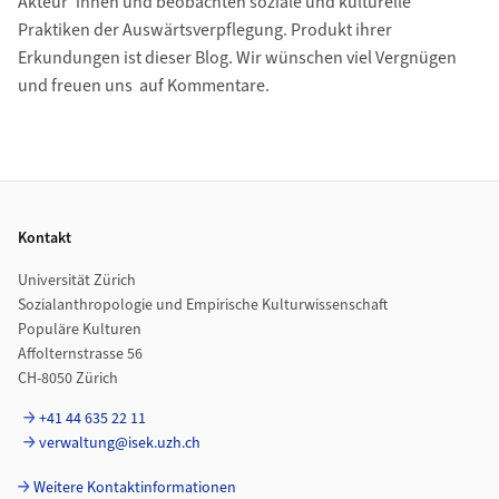
Akteur*innen und beobachten soziale und kulturelle
Praktiken der Auswärtsverpflegung. Produkt ihrer
Erkundungen ist dieser Blog. Wir wünschen viel Vergnügen
und freuen uns auf Kommentare.
Footer
Kontakt
Universität Zürich
Sozialanthropologie und Empirische Kulturwissenschaft
Populäre Kulturen
Affolternstrasse 56
CH-8050 Zürich
+41 44 635 22 11
verwaltung@isek.uzh.ch
Weitere Kontaktinformationen